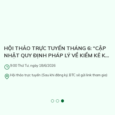
HỘI THẢO TRỰC TUYẾN THÁNG 6: “CẬP
NHẬT QUY ĐỊNH PHÁP LÝ VỀ KIỂM KÊ KHÍ
NHÀ KÍNH VÀ THỊ TRƯỜNG TÍN CHỈ
g
9:00 Thứ Tư, ngày 18/6/2026
CARBON”
Hội thảo trực tuyến (Sau khi đăng ký, BTC sẽ gửi link tham gia)