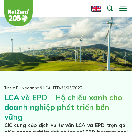
Chuyển
đến
nội
dung
Tin tức E - Magazine & LCA- EPD
31/07/2025
LCA và EPD – Hộ chiếu xanh cho
doanh nghiệp phát triển bền
vững
CIC cung cấp dịch vụ tư vấn LCA và EPD trọn gói,
giúp doanh nghiệp đạt chứng chỉ EPD International