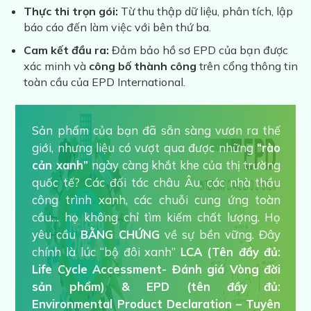
Thực thi trọn gói:
Từ thu thập dữ liệu, phân tích, lập
báo cáo đến làm việc với bên thứ ba.
Cam kết đầu ra:
Đảm bảo hồ sơ EPD của bạn được
xác minh và
công bố thành công
trên cổng thông tin
toàn cầu của EPD International.
Sản phẩm của bạn đã sẵn sàng vươn ra thế
giới, nhưng liệu có vượt qua được những
“rào
cản xanh”
ngày càng khắt khe của thị trường
quốc tế? Các đối tác châu Âu, các nhà thầu
công trình xanh, các chuỗi cung ứng toàn
cầu… họ không chỉ tìm kiếm chất lượng. Họ
yêu cầu
BẰNG CHỨNG
về sự bền vững. Đây
chính là lúc “bộ đôi xanh”
LCA (Tên đầy đủ:
Life Cycle Accessment- Đánh giá Vòng đời
sản phẩm) & EPD (tên đầy đủ:
Environmental Product Declaration – Tuyên