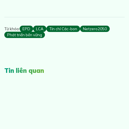
Từ khóa:
EPD
LCA
Tín chỉ Các-bon
Netzero2050
Phát triển bền vững
Tin liên quan