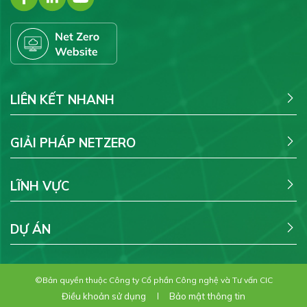
LIÊN KẾT NHANH
GIẢI PHÁP NETZERO
LĨNH VỰC
DỰ ÁN
©Bản quyền thuộc Công ty Cổ phần Công nghệ và Tư vấn CIC
Điều khoản sử dụng
Bảo mật thông tin