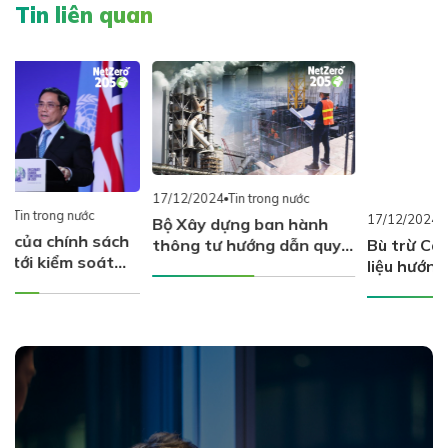
Tin liên quan
17/12/2024
Tin trong nước
17/12/2024
Tin trong nước
Bộ Xây dựng ban hành
Bù trừ Carbon là gì? Tài
thông tư hướng dẫn quy
liệu hướng dẫn bù trừ
trình, quy định kiểm kê,
carbon cho doanh nghiệp
báo cáo, thẩm định giảm
phát thải KNK ngành Xây
dựng