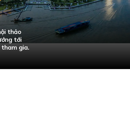
ội thảo
ướng tới
 tham gia.