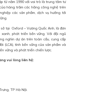
p từ năm 1990 với vai trò là trung tâm tư
 của hàng trăm các hãng công nghệ trên
 nghiệp các sản phẩm, dịch vụ hướng tới
vững.
ụ sở tại Oxford – Vương Quốc Anh, là đơn
 xanh, phát triển bền vững. Với đội ngũ
àng nghìn dự án trên toàn cầu, cung cấp
đời (LCA), tính bền vững của sản phẩm và
n vững và phát triển chiến lược.
ng vui lòng liên hệ:
Trưng, TP Hà Nội.