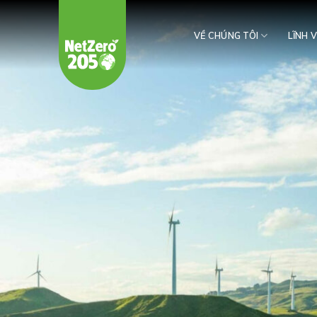
Chuyển
đến
VỀ CHÚNG TÔI
LĨNH 
nội
dung