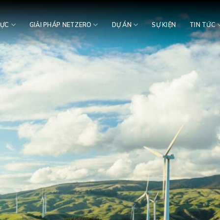
VỰC
GIẢI PHÁP NETZERO
DỰ ÁN
SỰ KIỆN
TIN TỨC