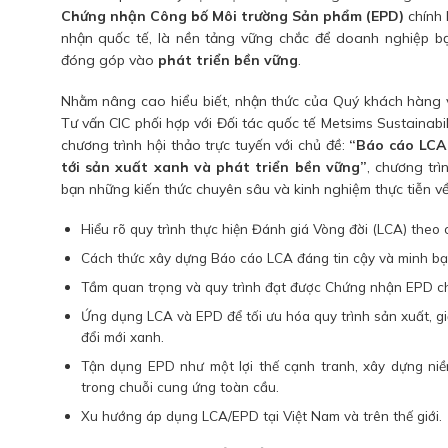
Chứng nhận Công bố Môi trường Sản phẩm (EPD)
chính 
nhận quốc tế, là nền tảng vững chắc để doanh nghiệp b
đóng góp vào
phát triển bền vững
.
Nhằm nâng cao hiểu biết, nhận thức của Quý khách hàng
Tư vấn CIC phối hợp với Đối tác quốc tế Metsims Sustainabi
chương trình hội thảo trực tuyến với chủ đề:
“Báo cáo LCA
tới sản xuất xanh và phát triển bền vững”
, chương trì
bạn những kiến thức chuyên sâu và kinh nghiệm thực tiễn về
Hiểu rõ quy trình thực hiện Đánh giá Vòng đời (LCA) theo 
Cách thức xây dựng Báo cáo LCA đáng tin cậy và minh bạ
Tầm quan trọng và quy trình đạt được Chứng nhận EPD c
Ứng dụng LCA và EPD để tối ưu hóa quy trình sản xuất, gi
đổi mới xanh.
Tận dụng EPD như một lợi thế cạnh tranh, xây dựng niềm
trong chuỗi cung ứng toàn cầu.
Xu hướng áp dụng LCA/EPD tại Việt Nam và trên thế giới.