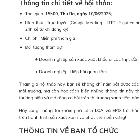
Thông tin chi tiết về hội thảo:
Thời gian:
15h00, Thứ Ba, ngày 10/06/2025;
Hình thức: Trực tuyến (Google Meeting – BTC sẽ gửi emai
24h kể từ khi đăng ký)
Chi phí: Miễn phí tham gia
Đối tượng tham dự:
+ Doanh nghiệp sản xuất, xuất khẩu đi các thị trường
+ Doanh nghiệp, Hiệp hội quan tâm;
Tham gia hội thảo này, bạn sẽ không chỉ nắm bắt được cá
môi trường, mà còn học cách biến những thông tin này th
thương hiệu và mở rộng cơ hội trên thị trường xanh tiềm năn
Hãy cùng chúng tôi khám phá cách
LCA và EPD
trở thà
trên hành trình sản xuất xanh và phát triển bền vững!
THÔNG TIN VỀ BAN TỔ CHỨC