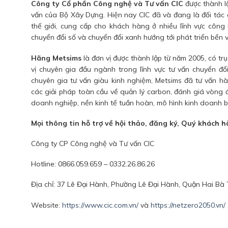
Công ty Cổ phần Công nghệ và Tư vấn CIC
được thành lậ
vấn của Bộ Xây Dựng. Hiện nay CIC đã và đang là đối tác
thế giới, cung cấp cho khách hàng ở nhiều lĩnh vực công
chuyển đổi số và chuyển đổi xanh hướng tới phát triển bền 
Hãng Metsims
là đơn vị được thành lập từ năm 2005, có tr
vị chuyên gia đầu ngành trong lĩnh vực tư vấn chuyển đổi
chuyên gia tư vấn giàu kinh nghiệm, Metsims đã tư vấn h
các giải pháp toàn cầu về quản lý carbon, đánh giá vòng 
doanh nghiệp, nền kinh tế tuần hoàn, mô hình kinh doanh bề
Mọi thông tin hỗ trợ về hội thảo, đăng ký, Quý khách hà
Công ty CP Công nghệ và Tư vấn CIC
Hotline: 0866.059.659 – 0332.26.86.26
Địa chỉ: 37 Lê Đại Hành, Phường Lê Đại Hành, Quận Hai Bà 
Website:
https://www.cic.com.vn/
và
https://netzero2050.vn/