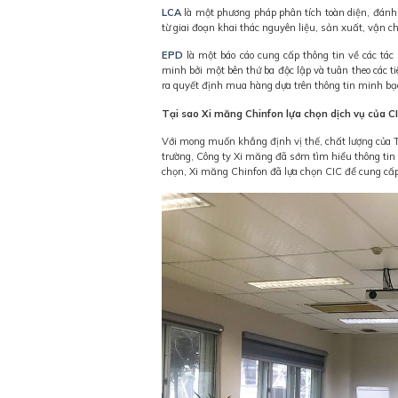
LCA
là một phương pháp phân tích toàn diện, đánh
từ giai đoạn khai thác nguyên liệu, sản xuất, vận c
EPD
là một báo cáo cung cấp thông tin về các tá
minh bởi một bên thứ ba độc lập và tuân theo các ti
ra quyết định mua hàng dựa trên thông tin minh bạc
Tại sao Xi măng Chinfon lựa chọn dịch vụ của C
Với mong muốn khẳng định vị thế, chất lượng của T
trường, Công ty Xi măng đã sớm tìm hiểu thông tin 
chọn, Xi măng Chinfon đã lựa chọn CIC để cung cấp 