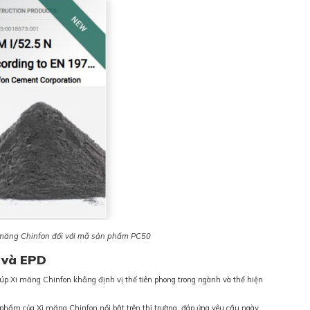
 măng Chinfon đối với mã sản phẩm PC50
A và EPD
p Xi măng Chinfon khẳng định vị thế tiên phong trong ngành và thể hiện
hẩm của Xi măng Chinfon nổi bật trên thị trường, đáp ứng yêu cầu ngày