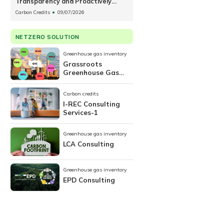
Transparency and Proactively
Participating in the Carbon
Carbon Credits
09/07/2026
Market”
NETZERO SOLUTION
Greenhouse gas inventory
Grassroots
Greenhouse Gas
Inventory
Carbon credits
I-REC Consulting
Services-1
Greenhouse gas inventory
LCA Consulting
Greenhouse gas inventory
EPD Consulting