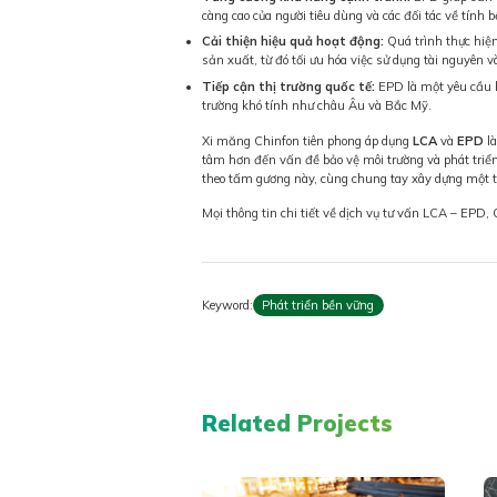
càng cao của người tiêu dùng và các đối tác về tính 
Cải thiện hiệu quả hoạt động:
Quá trình thực hiện
sản xuất, từ đó tối ưu hóa việc sử dụng tài nguyên v
Tiếp cận thị trường quốc tế:
EPD là một yêu cầu b
trường khó tính như châu Âu và Bắc Mỹ.
Xi măng Chinfon tiên phong áp dụng
LCA
và
EPD
là
tâm hơn đến vấn đề bảo vệ môi trường và phát triể
theo tấm gương này, cùng chung tay xây dựng một t
Mọi thông tin chi tiết về dịch vụ tư vấn LCA – EPD,
Keyword:
Phát triển bền vững
Related Projects