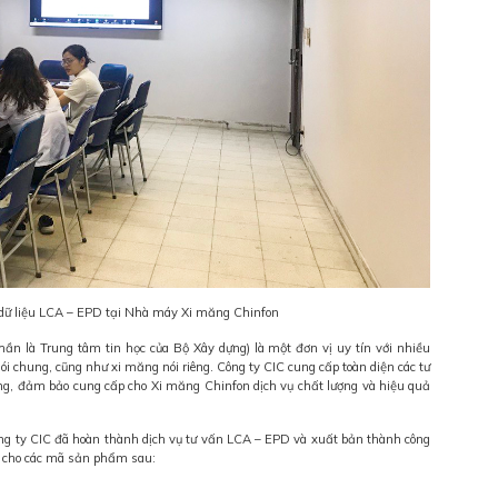
dữ liệu LCA – EPD tại Nhà máy Xi măng Chinfon
hần là Trung tâm tin học của Bộ Xây dựng) là một đơn vị uy tín với nhiều
ói chung, cũng như xi măng nói riêng. Công ty CIC cung cấp toàn diện các tư
ững, đảm bảo cung cấp cho Xi măng Chinfon dịch vụ chất lượng và hiệu quả
Công ty CIC đã hoàn thành dịch vụ tư vấn LCA – EPD và xuất bản thành công
 cho các mã sản phẩm sau: