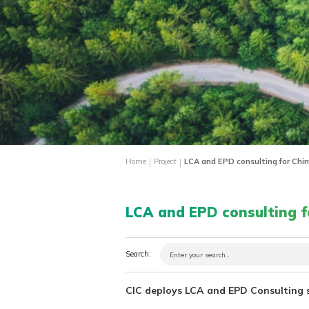
|
|
Home
Project
LCA and EPD consulting for Ch
LCA and EPD consulting 
Search:
CIC deploys LCA and EPD Consulting s