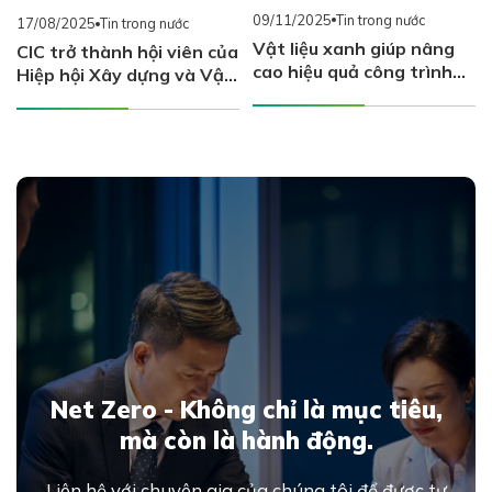
09/11/2025
Tin trong nước
04/07/2025
LCA- EPD
Vật liệu xanh giúp nâng
a
Quy Trình Thực Hiện
cao hiệu quả công trình
Vòng Đời Sản Phẩm Cho
xây dựng
Sản Phẩm Vật Liệu Xây
Dựng
Net Zero - Không chỉ là mục tiêu,
mà còn là hành động.
Liên hệ với chuyên gia của chúng tôi để được tư