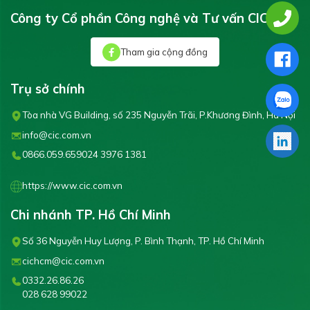
Công ty Cổ phần Công nghệ và Tư vấn CIC
Tham gia cộng đồng
Trụ sở chính
Tòa nhà VG Building, số 235 Nguyễn Trãi, P.Khương Đình, Hà Nội
info@cic.com.vn
0866.059.659
024 3976 1381
https://www.cic.com.vn
Chi nhánh TP. Hồ Chí Minh
Số 36 Nguyễn Huy Lượng, P. Bình Thạnh, TP. Hồ Chí Minh
cichcm@cic.com.vn
0332.26.86.26
028 628 99022