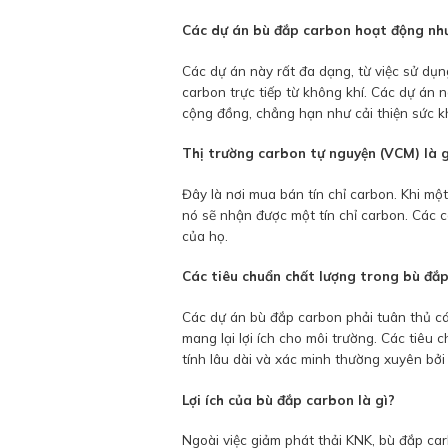
Các dự án bù đắp carbon hoạt động nh
Các dự án này rất đa dạng, từ việc sử dụn
carbon trực tiếp từ không khí. Các dự án 
cộng đồng, chẳng hạn như cải thiện sức kh
Thị trường carbon tự nguyện (VCM) là g
Đây là nơi mua bán tín chỉ carbon. Khi mộ
nó sẽ nhận được một tín chỉ carbon. Các c
của họ.
Các tiêu chuẩn chất lượng trong bù đắp
Các dự án bù đắp carbon phải tuân thủ c
mang lại lợi ích cho môi trường. Các tiêu 
tính lâu dài và xác minh thường xuyên bởi
Lợi ích của bù đắp carbon là gì?
Ngoài việc giảm phát thải KNK, bù đắp car