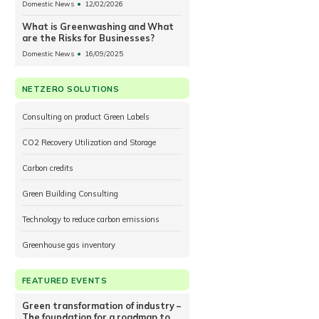
Domestic News
12/02/2026
Cement Facilities
What is Greenwashing and What
are the Risks for Businesses?
Domestic News
16/09/2025
NETZERO SOLUTIONS
Consulting on product Green Labels
CO2 Recovery Utilization and Storage
Carbon credits
Green Building Consulting
Technology to reduce carbon emissions
Greenhouse gas inventory
FEATURED EVENTS
Green transformation of industry –
The foundation for a roadmap to