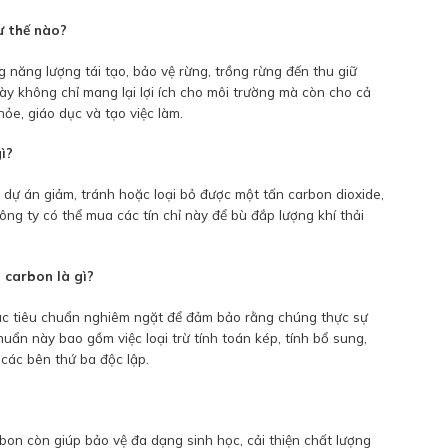
ư thế nào?
g năng lượng tái tạo, bảo vệ rừng, trồng rừng đến thu giữ
này không chỉ mang lại lợi ích cho môi trường mà còn cho cả
ỏe, giáo dục và tạo việc làm.
ì?
t dự án giảm, tránh hoặc loại bỏ được một tấn carbon dioxide,
ông ty có thể mua các tín chỉ này để bù đắp lượng khí thải
 carbon là gì?
ác tiêu chuẩn nghiêm ngặt để đảm bảo rằng chúng thực sự
chuẩn này bao gồm việc loại trừ tính toán kép, tính bổ sung,
 các bên thứ ba độc lập.
bon còn giúp bảo vệ đa dạng sinh học, cải thiện chất lượng