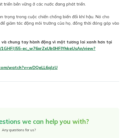
t triển bền vững ở các nước đang phát triển.
n trọng trong cuộc chiến chống biến đổi khí hậu. Nó cho
 để giảm tác động môi trường của họ, đồng thời đóng góp vào
 và chung tay hành động vì một tương lai xanh hơn tại
le/d/1GHFlJ55-ec_w76xrZxUb0HFIYhkeUsAn/view?
.com/watch?v=wDQeLL6qlzU
estions we can help you with?
Any questions for us?