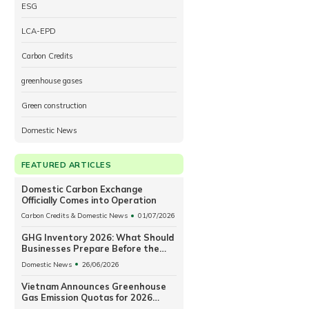
ESG
LCA-EPD
Carbon Credits
greenhouse gases
Green construction
Domestic News
FEATURED ARTICLES
Domestic Carbon Exchange
Officially Comes into Operation
Carbon Credits & Domestic News
01/07/2026
GHG Inventory 2026: What Should
Businesses Prepare Before the
2027 Reporting and Allowance
Domestic News
26/06/2026
Surrender Period?
Vietnam Announces Greenhouse
Gas Emission Quotas for 2026
Covering 110 Power, Steel and