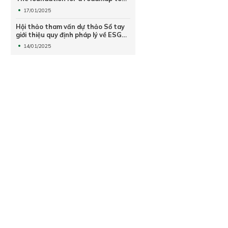
reduce greenhouse gas emissions
17/01/2025
Hội thảo tham vấn dự thảo Sổ tay
giới thiệu quy định pháp lý về ESG
năm 2024 và Báo cáo đánh giá mức
14/01/2025
độ thực hành ESG trong doanh
nghiệp