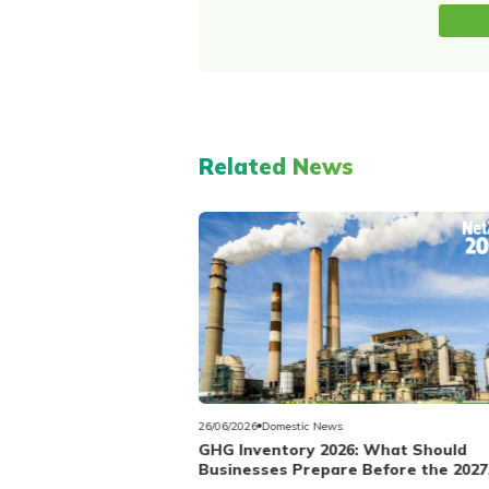
Related News
12/02/2026
Domestic News
Vietnam Announces Greenhouse Ga
 What Should
Emission Quotas for 2026 Covering 
Before the 2027
Power, Steel and Cement Facilities