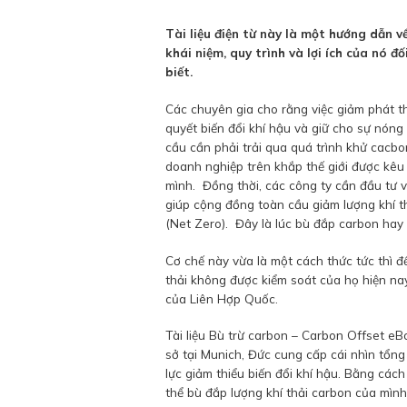
Tài liệu điện từ này là một hướng dẫn v
khái niệm, quy trình và lợi ích của nó 
biết.
Các chuyên gia cho rằng việc giảm phát th
quyết biến đổi khí hậu và giữ cho sự nóng 
cầu cần phải trải qua quá trình khử cacb
doanh nghiệp trên khắp thế giới được kêu 
mình. Đồng thời, các công ty cần đầu tư v
giúp cộng đồng toàn cầu giảm lượng khí th
(Net Zero). Đây là lúc bù đắp carbon hay 
Cơ chế này vừa là một cách thức tức thì đ
thải không được kiểm soát của họ hiện na
của Liên Hợp Quốc.
Tài liệu Bù trừ carbon – Carbon Offset eB
sở tại Munich, Đức cung cấp cái nhìn tổn
lực giảm thiểu biến đổi khí hậu. Bằng các
thể bù đắp lượng khí thải carbon của mình