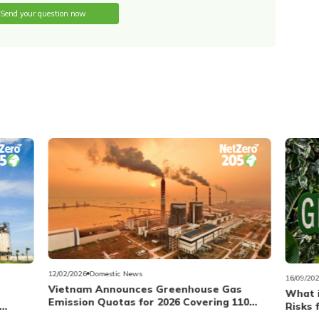
Send your question now
16/09/2025
Domestic News
s
What is Greenwashing and What are the
110
01/07/20
Risks for Businesses?
Domest