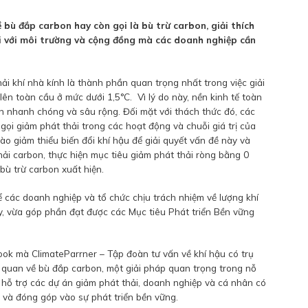
ề bù đắp carbon hay còn gọi là bù trừ carbon, giải thích
đối với môi trường và cộng đồng mà các doanh nghiệp cần
ải khí nhà kính là thành phần quan trọng nhất trong việc giải
lên toàn cầu ở mức dưới 1,5°C. Vì lý do này, nền kinh tế toàn
on nhanh chóng và sâu rộng. Đối mặt với thách thức đó, các
gọi giảm phát thải trong các hoạt động và chuỗi giá trị của
ào giảm thiểu biến đổi khí hậu để giải quyết vấn đề này và
ải carbon, thực hiện mục tiêu giảm phát thải ròng bằng 0
bù trừ carbon xuất hiện.
ể các doanh nghiệp và tổ chức chịu trách nhiệm về lượng khí
y, vừa góp phần đạt được các Mục tiêu Phát triển Bền vững
ook mà ClimateParrner – Tập đoàn tư vấn về khí hậu có trụ
g quan về bù đắp carbon, một giải pháp quan trọng trong nỗ
h hỗ trợ các dự án giảm phát thải, doanh nghiệp và cá nhân có
 và đóng góp vào sự phát triển bền vững.