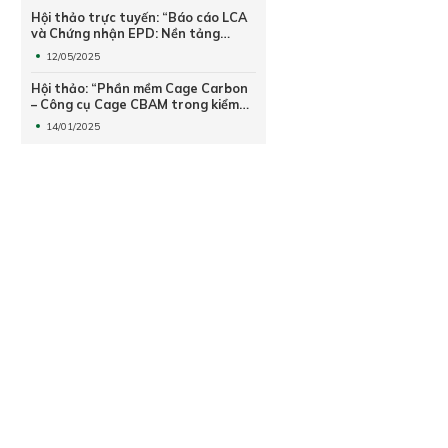
Hội thảo trực tuyến: “Báo cáo LCA
và Chứng nhận EPD: Nền tảng
hướng tới sản xuất xanh và phát
12/05/2025
triển bền vững”
Hội thảo: “Phần mềm Cage Carbon
– Công cụ Cage CBAM trong kiểm
kê phát thải khí nhà kính và lập hồ
14/01/2025
sơ CBAM – Thuế carbon Châu Âu”