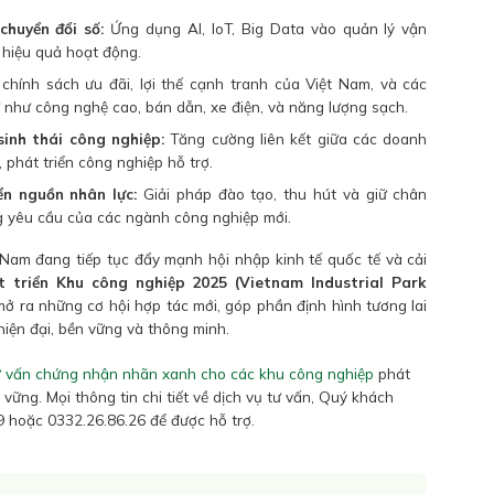
huyển đổi số:
Ứng dụng AI, IoT, Big Data vào quản lý vận
 hiệu quả hoạt động.
chính sách ưu đãi, lợi thế cạnh tranh của Việt Nam, và các
 như công nghệ cao, bán dẫn, xe điện, và năng lượng sạch.
sinh thái công nghiệp:
Tăng cường liên kết giữa các doanh
 phát triển công nghiệp hỗ trợ.
ển nguồn nhân lực:
Giải pháp đào tạo, thu hút và giữ chân
g yêu cầu của các ngành công nghiệp mới.
 Nam đang tiếp tục đẩy mạnh hội nhập kinh tế quốc tế và cải
t triển Khu công nghiệp 2025 (Vietnam Industrial Park
mở ra những cơ hội hợp tác mới, góp phần định hình tương lai
iện đại, bền vững và thông minh.
tư vấn chứng nhận nhãn xanh cho các khu công nghiệp
phát
 vững. Mọi thông tin chi tiết về dịch vụ tư vấn, Quý khách
59 hoặc 0332.26.86.26 để được hỗ trợ.