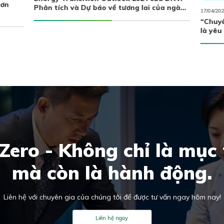
hơn
Phân tích và Dự báo về tương lai của ngành
17/04/20
năng lượng trong 25 năm tới
“Chuyể
là yêu
Zero - Không chỉ là mục 
mà còn là hành động.
Liên hệ với chuyên gia của chúng tôi để được tư vấn ngay hôm nay!
Liên hệ ngay