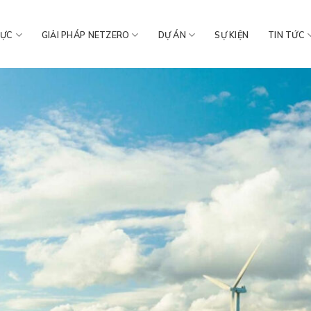
VỰC
GIẢI PHÁP NETZERO
DỰ ÁN
SỰ KIỆN
TIN TỨC