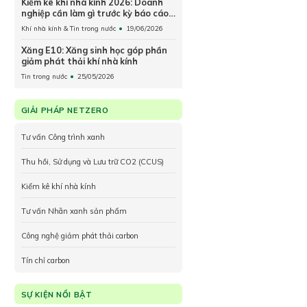
Kiểm kê khí nhà kính 2026: Doanh
nghiệp cần làm gì trước kỳ báo cáo
và nộp trả hạn ngạch 2027?
Khí nhà kính & Tin trong nước
19/06/2026
Xăng E10: Xăng sinh học góp phần
giảm phát thải khí nhà kính
Tin trong nước
25/05/2026
GIẢI PHÁP NETZERO
Tư vấn Công trình xanh
Thu hồi, Sử dụng và Lưu trữ CO2 (CCUS)
Kiểm kê khí nhà kính
Tư vấn Nhãn xanh sản phẩm
Công nghệ giảm phát thải carbon
Tín chỉ carbon
SỰ KIỆN NỔI BẬT