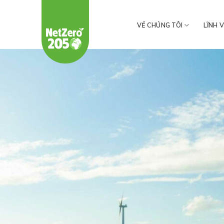
Chuyển
đến
VỀ CHÚNG TÔI
LĨNH 
nội
dung