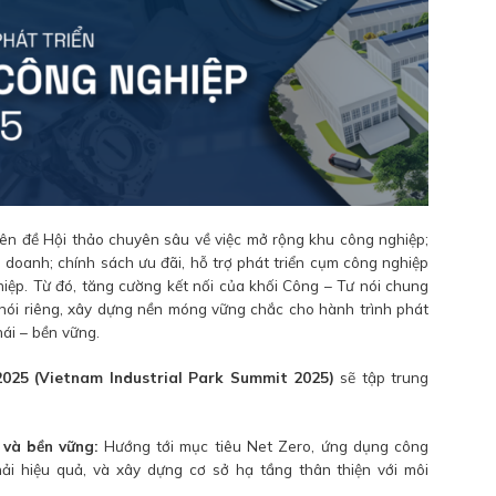
n đề Hội thảo chuyên sâu về việc mở rộng khu công nghiệp;
 doanh; chính sách ưu đãi, hỗ trợ phát triển cụm công nghiệp
iệp. Từ đó, tăng cường kết nối của khối Công – Tư nói chung
 nói riêng, xây dựng nền móng vững chắc cho hành trình phát
hái – bền vững.
2025 (Vietnam Industrial Park Summit 2025)
sẽ tập trung
 và bền vững:
Hướng tới mục tiêu Net Zero, ứng dụng công
hải hiệu quả, và xây dựng cơ sở hạ tầng thân thiện với môi