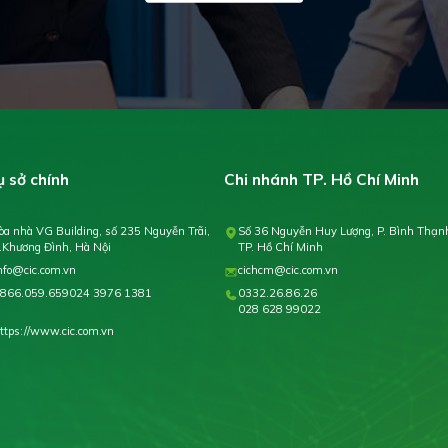
ụ sở chính
Chi nhánh TP. Hồ Chí Minh
òa nhà VG Building, số 235 Nguyễn Trãi,
Số 36 Nguyễn Huy Lượng, P. Bình Thạn
.Khương Đình, Hà Nội
TP. Hồ Chí Minh
nfo@cic.com.vn
cichcm@cic.com.vn
866.059.659
024 3976 1381
0332.26.86.26
028 628 99022
ttps://www.cic.com.vn