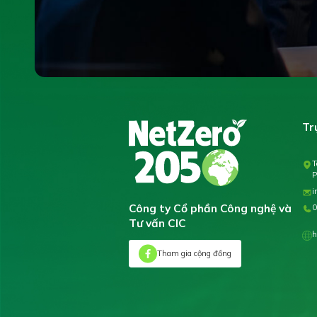
Tr
T
P
i
Công ty Cổ phần Công nghệ và
0
Tư vấn CIC
h
Tham gia cộng đồng