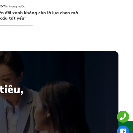
EPD International cán
25
Tin trong nước
10.000 EPD
n đổi xanh không còn là lựa chọn mà
 cầu tất yếu”
tiêu,