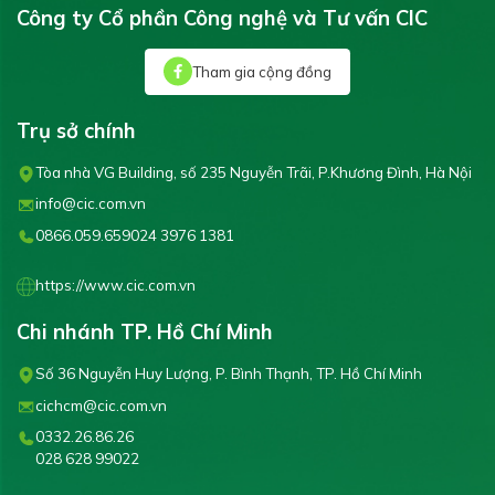
Công ty Cổ phần Công nghệ và Tư vấn CIC
Tham gia cộng đồng
Trụ sở chính
Tòa nhà VG Building, số 235 Nguyễn Trãi, P.Khương Đình, Hà Nội
info@cic.com.vn
0866.059.659
024 3976 1381
https://www.cic.com.vn
Chi nhánh TP. Hồ Chí Minh
Số 36 Nguyễn Huy Lượng, P. Bình Thạnh, TP. Hồ Chí Minh
cichcm@cic.com.vn
0332.26.86.26
028 628 99022