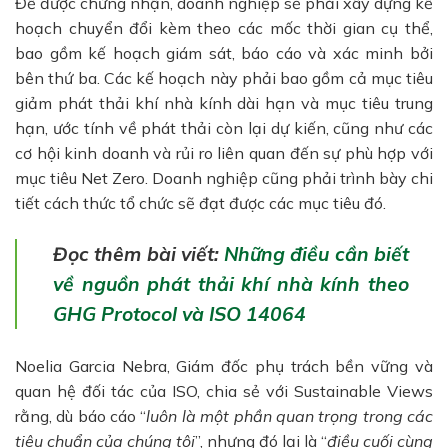
Để được chứng nhận, doanh nghiệp sẽ phải xây dựng
kế
hoạch chuyển đổi kèm theo các mốc thời gian cụ thể,
bao gồm kế hoạch giám sát, báo cáo và xác minh bởi
bên thứ ba. Các kế hoạch này phải bao gồm cả mục tiêu
giảm phát thải khí nhà kính dài hạn và mục tiêu trung
hạn, ước tính về phát thải còn lại dự kiến, cũng như các
cơ hội kinh doanh và rủi ro liên quan đến sự phù hợp với
mục tiêu Net Zero. Doanh nghiệp cũng phải trình bày chi
tiết cách thức tổ chức sẽ đạt được các mục tiêu đó.
Đọc thêm bài viết:
Những điều cần biết
về nguồn phát thải khí nhà kính theo
GHG Protocol và ISO 14064
Noelia Garcia Nebra, Giám đốc phụ trách bền vững và
quan hệ đối tác của ISO, chia sẻ với Sustainable Views
rằng, dù báo cáo “
luôn là một phần quan trọng trong các
tiêu chuẩn của chúng tôi
”, nhưng đó lại là “
điều cuối cùng