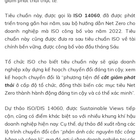
giảm phát thải thực tế.
Tiêu chuẩn này, được gọi là
ISO 14060
, đã được phát
triển trong gần hai năm, sau bộ
hướng dẫn Net Zero cho
doanh nghiệp mà ISO công bố vào năm 2022. Tiêu
chuẩn này cũng được đưa ra sau tiêu chuẩn ISO về tài
chính bền vững
, được công bố vào đầu tháng Sáu.
Tổ chức ISO cho biết tiêu chuẩn này sẽ giúp doanh
nghiệp xây dựng
kế hoạch chuyển đổi đáng tin cậy,
xem
kế hoạch chuyển đổi là “phương tiện để
cắt giảm phát
thải
ở cấp độ tổ chức, đồng thời biến các mục tiêu Net
Zero thành hành động đáng tin cậy và có thể xác minh”.
Dự thảo ISO/DIS 14060, được Sustainable Views tiếp
cận, cũng có điểm khác biệt so với nhiều khung khí hậu
doanh nghiệp hiện nay. Cụ thể, dự thảo đề xuất rằng các
lộ trình chuyển đổi cần “
phản ánh các nguyên tắc
công
bằng và công lý
”, qua đó gợi ý rằng doanh nghiệp tại các