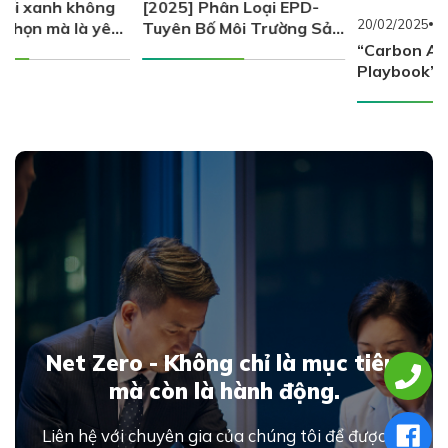
[2025] Phân Loại EPD-
20/02/2025
Tin quốc tế
Tuyên Bố Môi Trường Sản
Phẩm Theo Chuẩn ISO
“Carbon Action
14025
Playbook” – Hướng dẫn
chiến lược hành động về
carbon cho doanh nghiệp
Net Zero - Không chỉ là mục tiêu,
mà còn là hành động.
Liên hệ với chuyên gia của chúng tôi để được tư