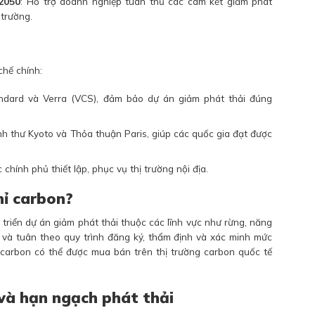
2050
: Hỗ trợ doanh nghiệp tuân thủ các cam kết giảm phát
 trường.
n
chế chính:
dard và Verra (VCS), đảm bảo dự án giảm phát thải đúng
h thư Kyoto và Thỏa thuận Paris, giúp các quốc gia đạt được
 chính phủ thiết lập, phục vụ thị trường nội địa.
hỉ carbon?
triển dự án giảm phát thải thuộc các lĩnh vực như rừng, năng
… và tuân theo quy trình đăng ký, thẩm định và xác minh mức
ỉ carbon có thể được mua bán trên thị trường carbon quốc tế
 và hạn ngạch phát thải