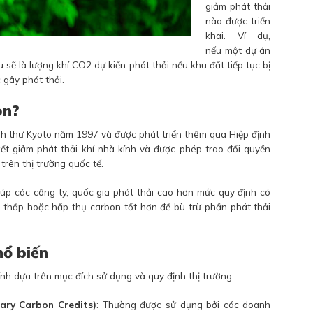
giảm phát thải
nào được triển
khai. Ví dụ,
nếu một dự án
 sẽ là lượng khí CO2 dự kiến phát thải nếu khu đất tiếp tục bị
gây phát thải.
on?
nh thư Kyoto năm 1997 và được phát triển thêm qua Hiệp định
ết giảm phát thải khí nhà kính và được phép trao đổi quyền
trên thị trường quốc tế.
iúp các công ty, quốc gia phát thải cao hơn mức quy định có
ải thấp hoặc hấp thụ carbon tốt hơn để bù trừ phần phát thải
hổ biến
ính dựa trên mục đích sử dụng và quy định thị trường:
tary Carbon Credits)
: Thường được sử dụng bởi các doanh