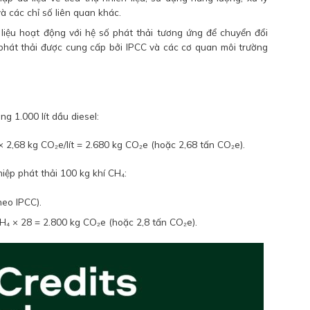
à các chỉ số liên quan khác.
 liệu hoạt động với hệ số phát thải tương ứng để chuyển đổi
phát thải được cung cấp bởi IPCC và các cơ quan môi trường
g 1.000 lít dầu diesel:
 × 2,68 kg CO₂e/lít = 2.680 kg CO₂e (hoặc 2,68 tấn CO₂e).
hiệp phát thải 100 kg khí CH₄:
heo IPCC).
H₄ × 28 = 2.800 kg CO₂e (hoặc 2,8 tấn CO₂e).