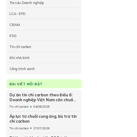
Tra cứu Doanh nghiệp
LCA- EPD
CBAM
ESG
Tín chỉ carbon
Khí nhà kính
Công trình xanh
BÀI VIẾT NỔI BẬT
Dự án tín chỉ carbon theo Điều 6:
Doanh nghiệp Việt Nam cần chuẩn
bị gì?
Tín chỉ carbon
04/08/2026
Áp lực từ chuỗi cung ứng, bù trừ tín
chỉ carbon
Tín chỉ carbon
27/07/2026