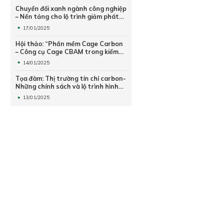
Chuyển đổi xanh ngành công nghiệp
– Nền tảng cho lộ trình giảm phát
thải khí nhà kính
17/01/2025
Hội thảo: “Phần mềm Cage Carbon
– Công cụ Cage CBAM trong kiểm
kê phát thải khí nhà kính và lập hồ
14/01/2025
sơ CBAM – Thuế carbon Châu Âu”
Tọa đàm: Thị trường tín chỉ carbon-
Những chính sách và lộ trình hình
thành
13/01/2025