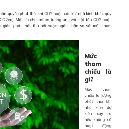
nhận quyền phát thải khí CO2 hoặc các khí nhà kính khác quy
O2eq). Một tín chỉ carbon tương ứng với một tấn CO2 hoặc
c giảm phát thải, thu hồi hoặc ngăn chặn so với mức tham
Mức
tham
chiếu là
gì?
Mức tham
chiếu là lượng
phát thải khí
nhà kính dự
kiến xảy ra
nếu không có
hoạt động