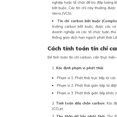
nghiệp hoặc tổ chức để bù đắp lượng kh
bắt buộc. Các tín chỉ này thường được
Verra (VCS).
Tín chỉ carbon bắt buộc (Compli
trường carbon bắt buộc, được các c
doanh nghiệp và các tổ chức tuân thủ 
thống giao dịch hạn ngạch phát thải Li
Cách tính toán tín chỉ c
Để tính toán tín chỉ carbon, cần thực hiện
Xác định phạm vi phát thải
:
Phạm vi 1: Phát thải trực tiếp từ c
Phạm vi 2: Phát thải gián tiếp từ điệ
Phạm vi 3: Phát thải gián tiếp khác 
Tính toán dấu chân carbon
: Xác đ
(CO₂e).
Thu thập dữ liệu phát thải
: Thu t