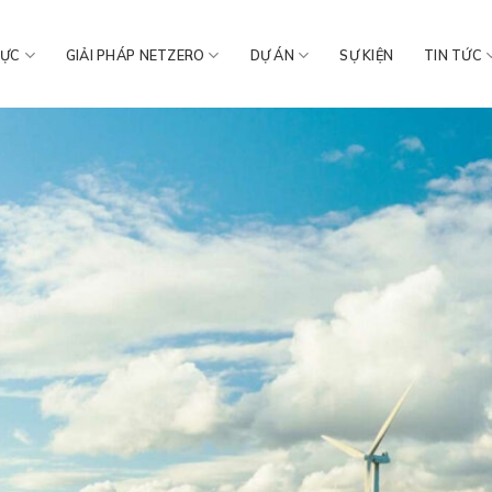
VỰC
GIẢI PHÁP NETZERO
DỰ ÁN
SỰ KIỆN
TIN TỨC