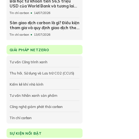
Bài học từ khoản tiền 56,5 triệu
USD của World Bank và tương lai
sàn giao dịch carbon Việt Nam
Tín chỉ carbon
14/07/2026
Sàn giao dịch carbon là gì? Điều kiện
tham gia và quy định giao dịch theo
Nghị định 29/2026/NĐ-CP
Tín chỉ carbon
13/07/2026
GIẢI PHÁP NETZERO
Tư vấn Công trình xanh
Thu hồi, Sử dụng và Lưu trữ CO2 (CCUS)
Kiểm kê khí nhà kính
Tư vấn Nhãn xanh sản phẩm
Công nghệ giảm phát thải carbon
Tín chỉ carbon
SỰ KIỆN NỔI BẬT