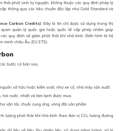
í thải phát sinh tự nguyện, không thuộc các quy định pháp lý
 cấp thông qua các tiêu chuẩn độc lập như Gold Standard và
ance Carbon Credits)
: Đây là tín chỉ được sử dụng trong thị
ơ quan quản lý quốc gia hoặc quốc tế cấp phép nhằm giúp
các quy định về giảm phát thải khí nhà kính. Điển hình là hệ
ên minh châu Âu (EU ETS).
arbon
 các bước cơ bản sau:
ác nguồn sở hữu hoặc kiểm soát, như xe cộ, nhà máy sản xuất.
n, hơi nước, nhiệt và làm lạnh được mua.
như vận tải, chuỗi cung ứng, vòng đời sản phẩm.
ịnh lượng phát thải khí nhà kính theo đơn vị CO₂ tương đương
hập dữ liệu về tiêu thụ nhiên liệu, sử dụng năng lượng, xử lý