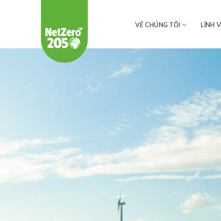
Chuyển
đến
VỀ CHÚNG TÔI
LĨNH 
nội
dung