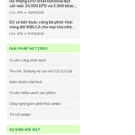
Hệ thống EPD International đạt
cột mốc 20.000 EPD và 3.000 khách
hàng trên toàn cầu
LCA- EPD
25/05/2026
EU sẽ bắt buộc công bố phát thải
vòng đời WBLCA cho mọi tòa nhà
mới từ năm 2030
LCA- EPD
07/05/2026
GIẢI PHÁP NETZERO
Tư vấn Công trình xanh
Thu hồi, Sử dụng và Lưu trữ CO2 (CCUS)
Kiểm kê khí nhà kính
Tư vấn Nhãn xanh sản phẩm
Công nghệ giảm phát thải carbon
Tín chỉ carbon
SỰ KIỆN NỔI BẬT