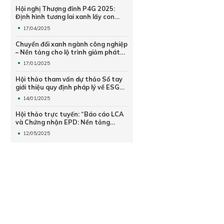
Hội nghị Thượng đỉnh P4G 2025:
Định hình tương lai xanh lấy con
người làm trung tâm
17/04/2025
Chuyển đổi xanh ngành công nghiệp
– Nền tảng cho lộ trình giảm phát
thải khí nhà kính
17/01/2025
Hội thảo tham vấn dự thảo Sổ tay
giới thiệu quy định pháp lý về ESG
năm 2024 và Báo cáo đánh giá mức
14/01/2025
độ thực hành ESG trong doanh
nghiệp
Hội thảo trực tuyến: “Báo cáo LCA
và Chứng nhận EPD: Nền tảng
hướng tới sản xuất xanh và phát
12/05/2025
triển bền vững”