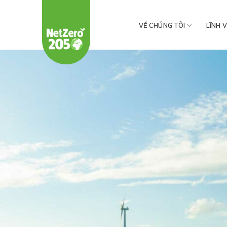
Chuyển
đến
VỀ CHÚNG TÔI
LĨNH 
nội
dung