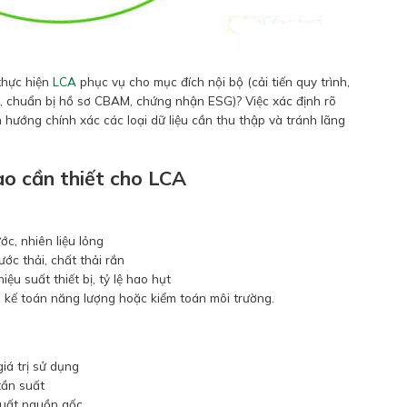
 thực hiện
LCA
phục vụ cho mục đích nội bộ (cải tiến quy trình,
PD, chuẩn bị hồ sơ CBAM, chứng nhận ESG)? Việc xác định rõ
 hướng chính xác các loại dữ liệu cần thu thập và tránh lãng
ào cần thiết cho LCA
ớc, nhiên liệu lỏng
ước thải, chất thải rắn
iệu suất thiết bị, tỷ lệ hao hụt
, kế toán năng lượng hoặc kiểm toán môi trường.
giá trị sử dụng
tần suất
 xuất nguồn gốc