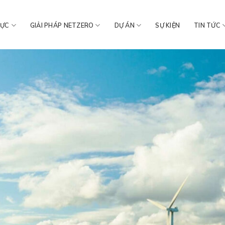
VỰC
GIẢI PHÁP NETZERO
DỰ ÁN
SỰ KIỆN
TIN TỨC