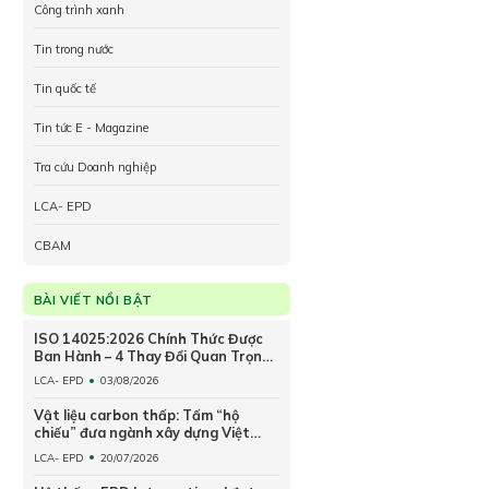
Công trình xanh
Tin trong nước
Tin quốc tế
Tin tức E - Magazine
Tra cứu Doanh nghiệp
LCA- EPD
CBAM
BÀI VIẾT NỔI BẬT
ISO 14025:2026 Chính Thức Được
Ban Hành – 4 Thay Đổi Quan Trọng
Đối Với EPD Toàn Cầu
LCA- EPD
03/08/2026
Vật liệu carbon thấp: Tấm “hộ
chiếu” đưa ngành xây dựng Việt
Nam ra thế giới
LCA- EPD
20/07/2026