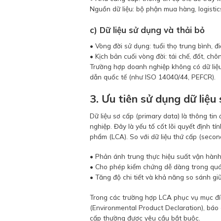
Nguồn dữ liệu: bộ phận mua hàng, logistic
c) Dữ liệu sử dụng và thải bỏ
• Vòng đời sử dụng: tuổi thọ trung bình, đ
• Kịch bản cuối vòng đời: tái chế, đốt, chô
Trường hợp doanh nghiệp không có dữ liệu
dẫn quốc tế (như ISO 14040/44, PEFCR).
3. Ưu tiên sử dụng dữ liệu
Dữ liệu sơ cấp (primary data) là thông tin
nghiệp. Đây là yếu tố cốt lõi quyết định t
phẩm (LCA). So với dữ liệu thứ cấp (seconda
• Phản ánh trung thực hiệu suất vận hành
• Cho phép kiểm chứng dễ dàng trong quá
• Tăng độ chi tiết và khả năng so sánh gi
Trong các trường hợp LCA phục vụ mục đ
(Environmental Product Declaration), báo
cấp thường được yêu cầu bắt buộc.