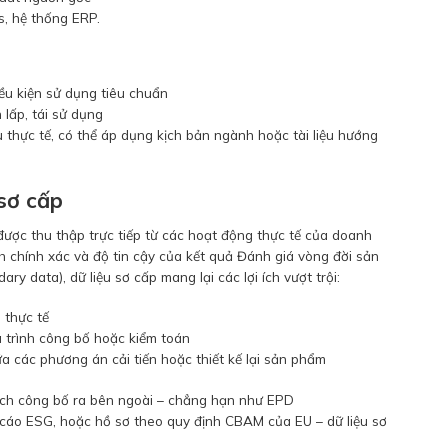
s, hệ thống ERP.
iều kiện sử dụng tiêu chuẩn
n lấp, tái sử dụng
 thực tế, có thể áp dụng kịch bản ngành hoặc tài liệu hướng
 sơ cấp
 được thu thập trực tiếp từ các hoạt động thực tế của doanh
ính chính xác và độ tin cậy của kết quả Đánh giá vòng đời sản
ry data), dữ liệu sơ cấp mang lại các lợi ích vượt trội:
 thực tế
 trình công bố hoặc kiểm toán
ữa các phương án cải tiến hoặc thiết kế lại sản phẩm
ích công bố ra bên ngoài – chẳng hạn như EPD
 cáo ESG, hoặc hồ sơ theo quy định CBAM của EU – dữ liệu sơ