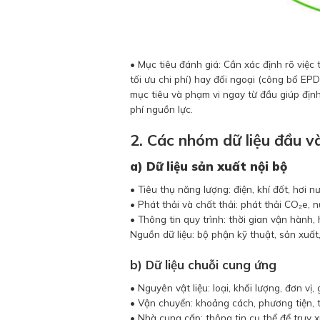
• Mục tiêu đánh giá: Cần xác định rõ việc
tối ưu chi phí) hay đối ngoại (công bố E
mục tiêu và phạm vi ngay từ đầu giúp định
phí nguồn lực.
2. Các nhóm dữ liệu đầu v
a) Dữ liệu sản xuất nội bộ
• Tiêu thụ năng lượng: điện, khí đốt, hơi nư
• Phát thải và chất thải: phát thải CO₂e, n
• Thông tin quy trình: thời gian vận hành, h
Nguồn dữ liệu: bộ phận kỹ thuật, sản xuất
b) Dữ liệu chuỗi cung ứng
• Nguyên vật liệu: loại, khối lượng, đơn vị, 
• Vận chuyển: khoảng cách, phương tiện, 
• Nhà cung cấp: thông tin cụ thể để truy