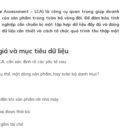
le Assessment – LCA) là công cụ quan trọng giúp doanh
g của sản phẩm trong toàn bộ vòng đời. Để đảm bảo tính
h nghiệp cần chuẩn bị một tập hợp dữ liệu đầy đủ và đáng
m dữ liệu cần thiết và cách tổ chức quá trình thu thập một
iá và mục tiêu dữ liệu
CA, cần xác định rõ các yếu tố sau:
cụ thể, một dòng sản phẩm, hay toàn bộ danh mục?
 đến khi sản phẩm rời nhà máy
iai đoạn thải bỏ
 gồm tái chế