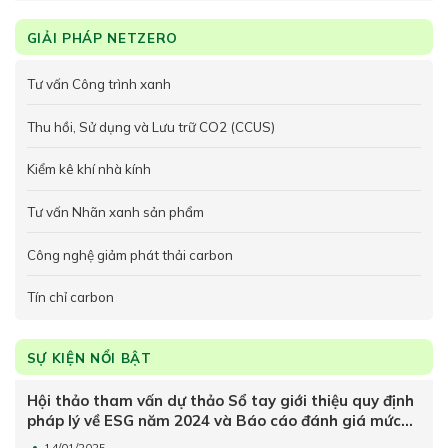
GIẢI PHÁP NETZERO
Tư vấn Công trình xanh
Thu hồi, Sử dụng và Lưu trữ CO2 (CCUS)
Kiểm kê khí nhà kính
Tư vấn Nhãn xanh sản phẩm
Công nghệ giảm phát thải carbon
Tín chỉ carbon
SỰ KIỆN NỔI BẬT
Hội thảo tham vấn dự thảo Sổ tay giới thiệu quy định
pháp lý về ESG năm 2024 và Báo cáo đánh giá mức
độ thực hành ESG trong doanh nghiệp
14/01/2025