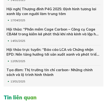
Hội nghị Thượng đỉnh P4G 2025: Định hình tương lai
xanh lấy con người làm trung tâm
17/04/2025
Hội thảo: “Phần mềm Cage Carbon – Công cụ Cage
CBAM trong kiểm kê phát thải khí nhà kính và lập hồ
sơ CBAM – Thuế carbon Châu Âu”
14/01/2025
Hội thảo trực tuyến: “Báo cáo LCA và Chứng nhận
EPD: Nền tảng hướng tới sản xuất xanh và phát triển
bền vững”
12/05/2025
Tọa đàm: Thị trường tín chỉ carbon- Những chính
sách và lộ trình hình thành
13/01/2025
Tin liên quan