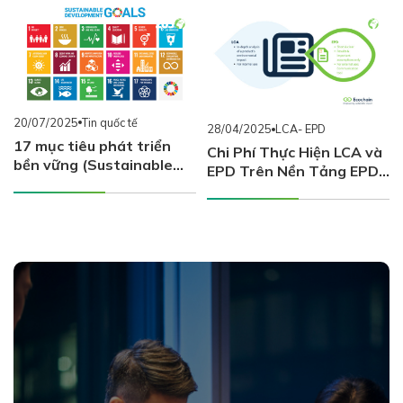
28/04/2025
LCA- EPD
05/09/2025
Tin trong nước
Chi Phí Thực Hiện LCA và
CIC tham luận về chủ đề
EPD Trên Nền Tảng EPD
LCA EPD tại sự kiện SACA
International: Những Điều
Connect tháng 8
Doanh Nghiệp Cần Biết