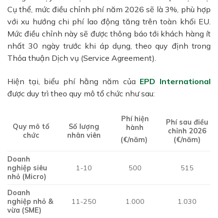
Cụ thể, mức điều chỉnh phí năm 2026 sẽ là 3%, phù hợp
với xu hướng chi phí lao động tăng trên toàn khối EU.
Mức điều chỉnh này sẽ được thông báo tới khách hàng ít
nhất 30 ngày trước khi áp dụng, theo quy định trong
Thỏa thuận Dịch vụ (Service Agreement).
Hiện tại, biểu phí hằng năm của
EPD International
được duy trì theo quy mô tổ chức như sau:
Phí hiện
Phí sau điều
Quy mô tổ
Số lượng
hành
chỉnh 2026
chức
nhân viên
(€/năm)
(€/năm)
Doanh
nghiệp siêu
1-10
500
515
nhỏ (Micro)
Doanh
nghiệp nhỏ &
11-250
1.000
1.030
vừa (SME)