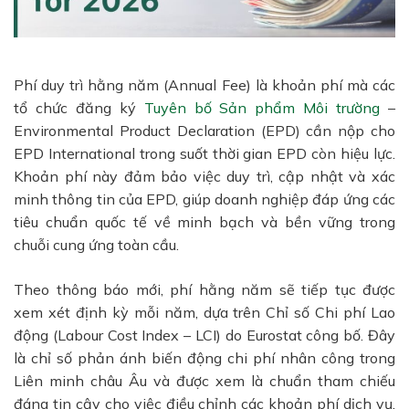
Phí duy trì hằng năm (Annual Fee) là khoản phí mà các
tổ chức đăng ký
Tuyên bố Sản phẩm Môi trường
–
Environmental Product Declaration (EPD) cần nộp cho
EPD International trong suốt thời gian EPD còn hiệu lực.
Khoản phí này đảm bảo việc duy trì, cập nhật và xác
minh thông tin của EPD, giúp doanh nghiệp đáp ứng các
tiêu chuẩn quốc tế về minh bạch và bền vững trong
chuỗi cung ứng toàn cầu.
Theo thông báo mới, phí hằng năm sẽ tiếp tục được
xem xét định kỳ mỗi năm, dựa trên Chỉ số Chi phí Lao
động (Labour Cost Index – LCI) do Eurostat công bố. Đây
là chỉ số phản ánh biến động chi phí nhân công trong
Liên minh châu Âu và được xem là chuẩn tham chiếu
đáng tin cậy cho việc điều chỉnh các khoản phí dịch vụ.