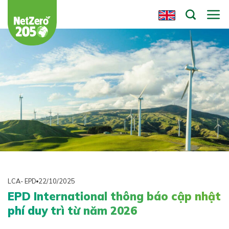
Chuyển
đến
nội
dung
LCA- EPD
22/10/2025
EPD International thông báo cập nhật
phí duy trì từ năm 2026