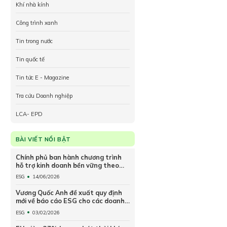
Khí nhà kính
Công trình xanh
Tin trong nước
Tin quốc tế
Tin tức E - Magazine
Tra cứu Doanh nghiệp
LCA- EPD
BÀI VIẾT NỔI BẬT
Chính phủ ban hành chương trình
hỗ trợ kinh doanh bền vững theo
hướng ESG
ESG
14/06/2026
Vương Quốc Anh đề xuất quy định
mới về báo cáo ESG cho các doanh
nghiệp từ 2027
ESG
03/02/2026