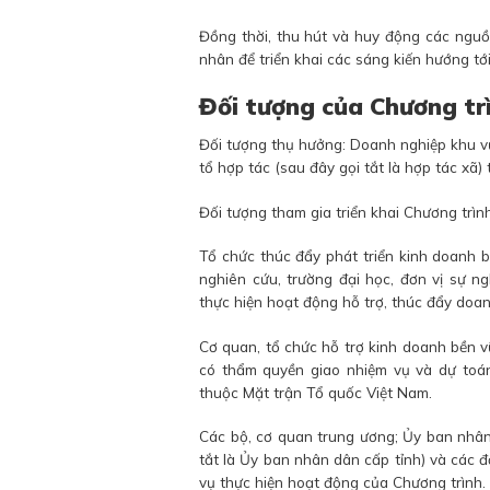
Đồng thời, thu hút và huy động các nguồn
nhân để triển khai các sáng kiến hướng tớ
Đối tượng của Chương tr
Đối tượng thụ hưởng: Doanh nghiệp khu vực
tổ hợp tác (sau đây gọi tắt là hợp tác xã)
Đối tượng tham gia triển khai Chương trìn
Tổ chức thúc đẩy phát triển kinh doanh b
nghiên cứu, trường đại học, đơn vị sự n
thực hiện hoạt động hỗ trợ, thúc đẩy doa
Cơ quan, tổ chức hỗ trợ kinh doanh bền v
có thẩm quyền giao nhiệm vụ và dự toán 
thuộc Mặt trận Tổ quốc Việt Nam.
Các bộ, cơ quan trung ương; Ủy ban nhân
tắt là Ủy ban nhân dân cấp tỉnh) và các đ
vụ thực hiện hoạt động của Chương trình.