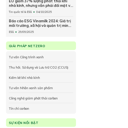
EU giảm 37% lượng phát thải khí
nhà kính, nhưng vẫn phải đối mặt với
rủi ro về khí hậu và thiên nhiên
Tin quốc tế & ESG
04/10/2025
Báo cáo ESG Vinamilk 2024: Giá trị
môi trường, xã hội và quản trị minh
bạch
ESG
29/09/2025
GIẢI PHÁP NETZERO
Tư vấn Công trình xanh
Thu hồi, Sử dụng và Lưu trữ CO2 (CCUS)
Kiểm kê khí nhà kính
Tư vấn Nhãn xanh sản phẩm
Công nghệ giảm phát thải carbon
Tín chỉ carbon
SỰ KIỆN NỔI BẬT