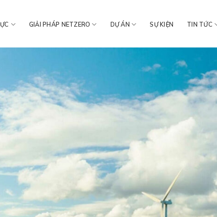
VỰC
GIẢI PHÁP NETZERO
DỰ ÁN
SỰ KIỆN
TIN TỨC