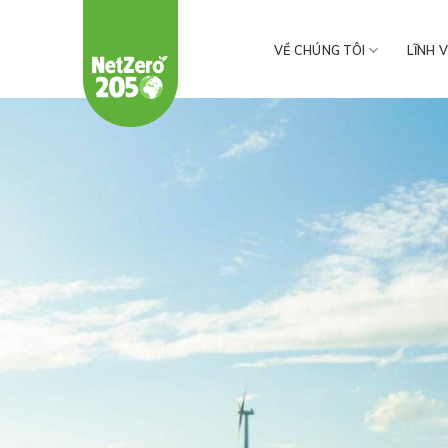
Chuyển
đến
VỀ CHÚNG TÔI
LĨNH 
nội
dung