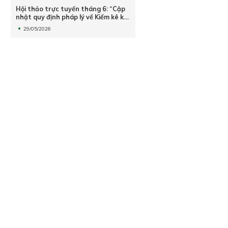
Hội thảo trực tuyến tháng 6: “Cập
nhật quy định pháp lý về Kiểm kê khí
nhà kính và thị trường tín chỉ
29/05/2026
carbon”