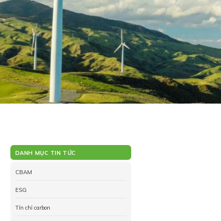
DANH MỤC TIN TỨC
CBAM
ESG
Tín chỉ carbon