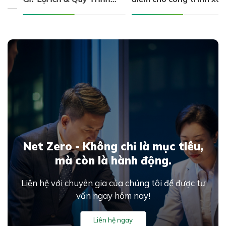
i
Cấp Chứng Nhận Xanh
đạt chứng nhận LEED và
Cho Công Trình
BREEAM
Net Zero - Không chỉ là mục tiêu,
mà còn là hành động.
Liên hệ với chuyên gia của chúng tôi để được tư
vấn ngay hôm nay!
Liên hệ ngay