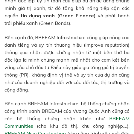
nhận độc lập, uy tín toàn cầu giúp dự án dễ dàng chứng
minh giá trị xanh, từ đó tăng khả năng tiếp cận các
nguồn
tín dụng xanh (Green Finance)
và phát hành
trái phiếu xanh (Green Bonds).
Bên cạnh đó, BREEAM Infrastructure cũng giúp nâng cao
danh tiếng và uy tín thương hiệu (Improve reputation)
thông qua nhận
được chứng nhận từ một bên thứ ba
độc lập là minh chứng mạnh mẽ nhất cho cam kết bền
vững của chủ đầu tư.
Điều này giúp gia tăng giá trị truyền
thông (PR), khẳng định vị thế và uy tín của dự án cũng
như của doanh nghiệp đối với các đối tác, thị trường và
cộng đồng.
Bên cạnh BREEAM Infrastructure, hệ thống chứng nhận
công trình xanh BREEAM của Vương Quốc Anh cũng có
các hệ thống chứng nhận khác như
BREEAM
Communities
(cho khu đô thị, khu công nghiệp,…),
BREEAM New Construction
(cho công trình xây mới đơn