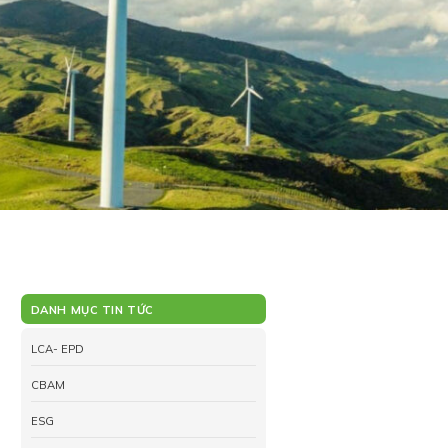
DANH MỤC TIN TỨC
LCA- EPD
CBAM
ESG