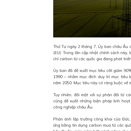
Thứ Tư ngày 2 tháng 7, Ủy ban châu Âu đ
(EU). Trong lần cập nhật chính sách này, 
chỉ carbon từ các quốc gia đang phát tri
Ủy ban đã đề xuất mục tiêu cắt giảm 90%
1990 – nhằm mục đích duy trì mục tiêu k
năm 2050. Mục tiêu này có ràng buộc về m
Tuy nhiên, đối mặt với sự phản đối từ c
cũng đề xuất những biện pháp linh hoạ
công nghiệp châu Âu.
Phản ánh lập trường công khai của Đức,
ứng bằng tín dụng carbon mua từ các quố