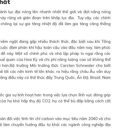
nhất
hành lục địa nóng lên nhanh nhất thế giới và đợt nắng nóng
háy rừng và gián đoạn trên khắp lục địa. Tuy vậy, các chính
hống lại sự gia tăng nhiệt độ đã làm gia tăng căng thẳng
ghiêm ngặt đang gặp nhiều thách thức, đặc biệt sau khi Tổng
 cuộc đàm phán khí hậu toàn cầu vào đầu năm nay, làm phức
 đề này. Một số chính phủ và nhà lập pháp lo ngại rằng các
huế quan của Hoa Kỳ và chi phí năng lượng cao sẽ không thể
ẽ hơn.Bộ trưởng Môi trường Đức Carsten Schneider cho biết
ẽ tới các nền kinh tế lớn khác, ra hiệu rằng châu Âu vẫn duy
rằng điều này có thể thúc đẩy Trung Quốc, Ấn Độ, Brazil, Nam
.
 gia sự linh hoạt hơn trong việc lựa chọn lĩnh vực đóng góp
 của họ khó hấp thụ đủ CO2, họ có thể bù đắp bằng cách cắt
ản đối việc tính tín chỉ carbon vào mục tiêu năm 2040 và cho
 sẽ làm chuyển hướng đầu tư khỏi các ngành công nghiệp địa