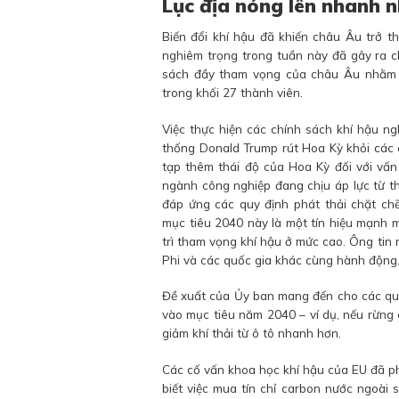
Lục địa nóng lên nhanh 
Biến đổi khí hậu đã khiến châu Âu trở t
nghiêm trọng trong tuần này đã gây ra c
sách đầy tham vọng của châu Âu nhằm c
trong khối 27 thành viên.
Việc thực hiện các chính sách khí hậu n
thống Donald Trump rút Hoa Kỳ khỏi các
tạp thêm thái độ của Hoa Kỳ đối với vấn
ngành công nghiệp đang chịu áp lực từ t
đáp ứng các quy định phát thải chặt ch
mục tiêu 2040 này là một tín hiệu mạnh m
trì tham vọng khí hậu ở mức cao. Ông tin 
Phi và các quốc gia khác cùng hành động
Đề xuất của Ủy ban mang đến cho các quốc
vào mục tiêu năm 2040 – ví dụ, nếu rừng
giảm khí thải từ ô tô nhanh hơn.
Các cố vấn khoa học khí hậu của EU đã ph
biết việc mua tín chỉ carbon nước ngoài