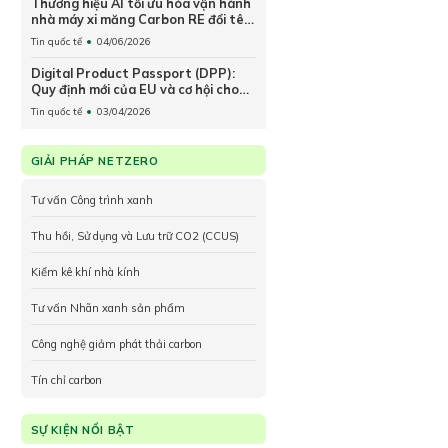
Thương hiệu AI tối ưu hóa vận hành
nhà máy xi măng Carbon RE đổi tên
thành Gigaton
Tin quốc tế
04/06/2026
Digital Product Passport (DPP):
Quy định mới của EU và cơ hội cho
doanh nghiệp xuất khẩu
Tin quốc tế
03/04/2026
GIẢI PHÁP NETZERO
Tư vấn Công trình xanh
Thu hồi, Sử dụng và Lưu trữ CO2 (CCUS)
Kiểm kê khí nhà kính
Tư vấn Nhãn xanh sản phẩm
Công nghệ giảm phát thải carbon
Tín chỉ carbon
SỰ KIỆN NỔI BẬT