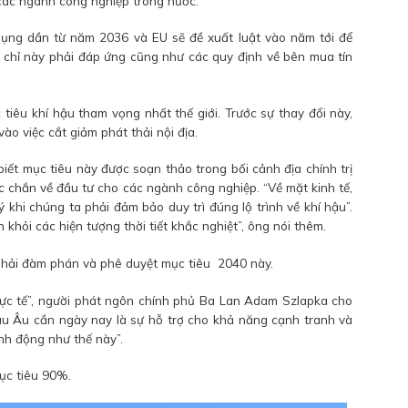
các ngành công nghiệp trong nước.
dụng dần từ năm 2036 và EU sẽ đề xuất luật vào năm tới để
ín chỉ này phải đáp ứng cũng như các quy định về bên mua tín
iêu khí hậu tham vọng nhất thế giới. Trước sự thay đổi này,
ào việc cắt giảm phát thải nội địa.
ết mục tiêu này được soạn thảo trong bối cảnh địa chính trị
c chắn về đầu tư cho các ngành công nghiệp. “Về mặt kinh tế,
lý khi chúng ta phải đảm bảo duy trì đúng lộ trình về khí hậu”.
 khỏi các hiện tượng thời tiết khắc nghiệt”, ông nói thêm.
phải đàm phán và phê duyệt mục tiêu 2040 này.
ực tế”, người phát ngôn chính phủ Ba Lan Adam Szlapka cho
âu Âu cần ngày nay là sự hỗ trợ cho khả năng cạnh tranh và
nh động như thế này”.
ục tiêu 90%.