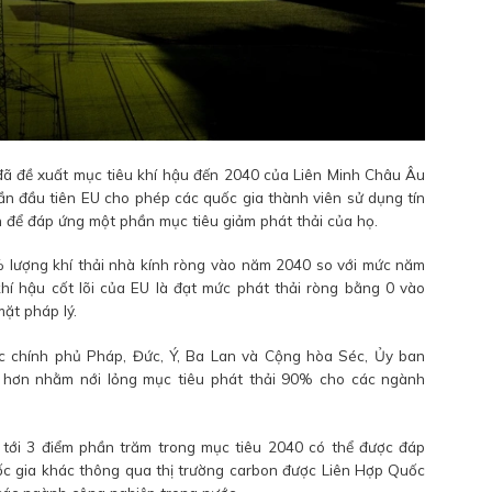
ã đề xuất mục tiêu khí hậu đến 2040 của Liên Minh Châu Âu
lần đầu tiên EU cho phép các quốc gia thành viên sử dụng tín
ển để đáp ứng một phần mục tiêu giảm phát thải của họ.
 lượng khí thải nhà kính ròng vào năm 2040 so với mức năm
hí hậu cốt lõi của EU là đạt mức phát thải ròng bằng 0 vào
ặt pháp lý.
ác chính phủ Pháp, Đức, Ý, Ba Lan và Cộng hòa Séc, Ủy ban
t hơn nhằm nới lỏng mục tiêu phát thải 90% cho các ngành
 tới 3 điểm phần trăm trong mục tiêu 2040 có thể được đáp
c gia khác thông qua thị trường carbon được Liên Hợp Quốc