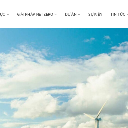
VỰC
GIẢI PHÁP NETZERO
DỰ ÁN
SỰ KIỆN
TIN TỨC