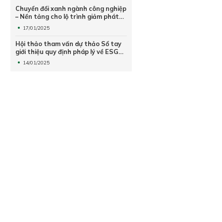
Chuyển đổi xanh ngành công nghiệp
– Nền tảng cho lộ trình giảm phát
thải khí nhà kính
17/01/2025
Hội thảo tham vấn dự thảo Sổ tay
giới thiệu quy định pháp lý về ESG
năm 2024 và Báo cáo đánh giá mức
14/01/2025
độ thực hành ESG trong doanh
nghiệp