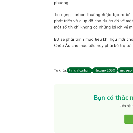
phương.
Tín dụng carbon thường được tạo ra bởi 
phát triển và giúp đỡ cho dự án đó về mặt 
một số tín chỉ không có những lợi ích về 
EU sẽ phải trình mục tiêu khí hậu mới c
Châu Âu cho mục tiêu này phải bổ trợ từ 
Từ khóa:
tín chỉ carbon
Netzero 2050
net zero
Bạn có thắc m
Liên hệ 