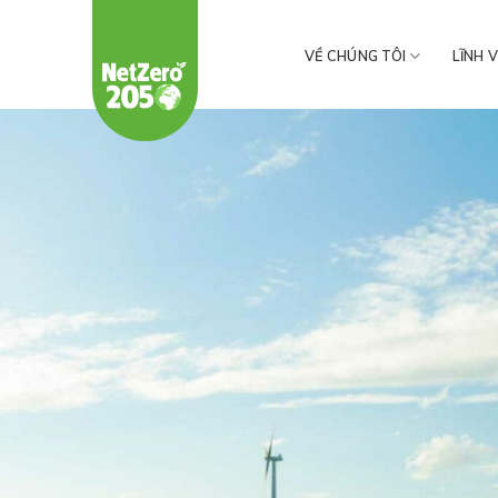
Chuyển
đến
VỀ CHÚNG TÔI
LĨNH 
nội
dung