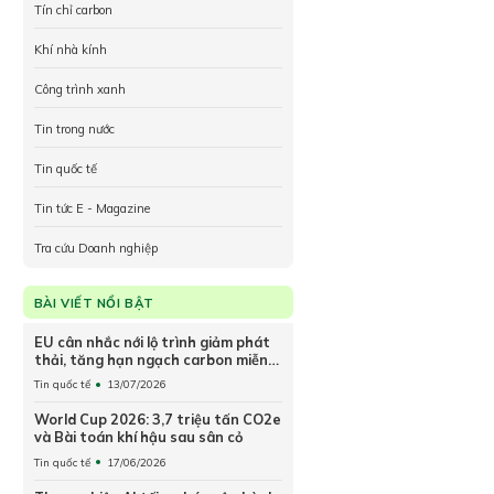
Tín chỉ carbon
Khí nhà kính
Công trình xanh
Tin trong nước
Tin quốc tế
Tin tức E - Magazine
Tra cứu Doanh nghiệp
BÀI VIẾT NỔI BẬT
EU cân nhắc nới lộ trình giảm phát
thải, tăng hạn ngạch carbon miễn
phí cho doanh nghiệp
Tin quốc tế
13/07/2026
World Cup 2026: 3,7 triệu tấn CO2e
và Bài toán khí hậu sau sân cỏ
Tin quốc tế
17/06/2026