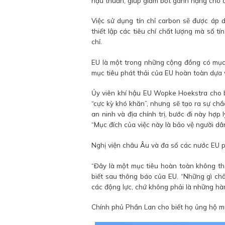
hậu thuẫn, giúp giảm bớt gánh nặng cho 
Việc sử dụng tín chỉ carbon sẽ được áp 
thiết lập các tiêu chí chất lượng mà số t
chỉ.
EU là một trong những cộng đồng có mục t
mục tiêu phát thải của EU hoàn toàn dựa v
Ủy viên khí hậu EU Wopke Hoekstra cho bi
“cực kỳ khó khăn”, nhưng sẽ tạo ra sự chắ
an ninh và địa chính trị, bước đi này hợp 
“Mục đích của việc này là bảo vệ người dân
Nghị viện châu Âu và đa số các nước EU 
“Đây là một mục tiêu hoàn toàn không th
biết sau thông báo của EU. “Những gì ch
các động lực, chứ không phải là những hà
Chính phủ Phần Lan cho biết họ ủng hộ m