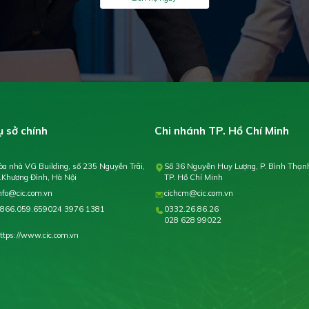
ụ sở chính
Chi nhánh TP. Hồ Chí Minh
òa nhà VG Building, số 235 Nguyễn Trãi,
Số 36 Nguyễn Huy Lượng, P. Bình Thạn
.Khương Đình, Hà Nội
TP. Hồ Chí Minh
nfo@cic.com.vn
cichcm@cic.com.vn
866.059.659
024 3976 1381
0332.26.86.26
028 628 99022
ttps://www.cic.com.vn