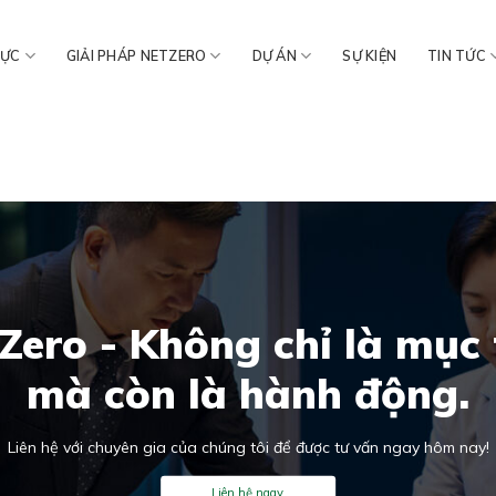
VỰC
GIẢI PHÁP NETZERO
DỰ ÁN
SỰ KIỆN
TIN TỨC
Zero - Không chỉ là mục 
mà còn là hành động.
Liên hệ với chuyên gia của chúng tôi để được tư vấn ngay hôm nay!
Liên hệ ngay