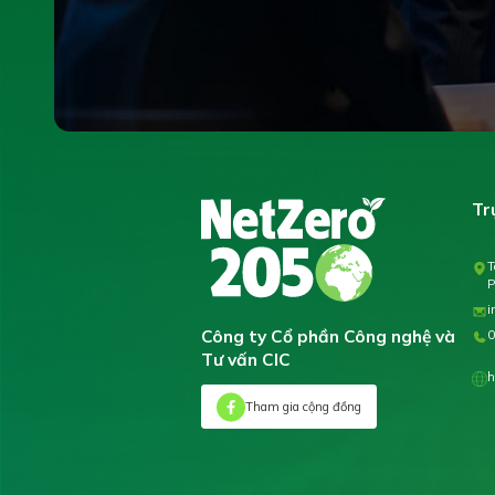
Tr
T
P
i
Công ty Cổ phần Công nghệ và
0
Tư vấn CIC
h
Tham gia cộng đồng